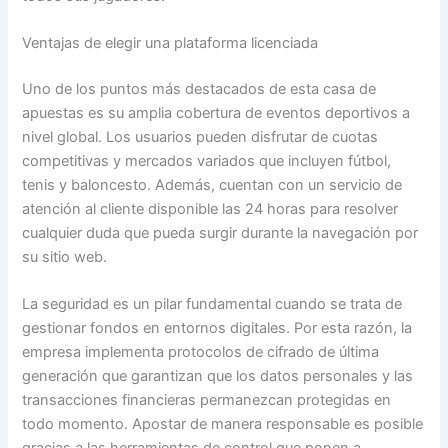
Ventajas de elegir una plataforma licenciada
Uno de los puntos más destacados de esta casa de
apuestas es su amplia cobertura de eventos deportivos a
nivel global. Los usuarios pueden disfrutar de cuotas
competitivas y mercados variados que incluyen fútbol,
tenis y baloncesto. Además, cuentan con un servicio de
atención al cliente disponible las 24 horas para resolver
cualquier duda que pueda surgir durante la navegación por
su sitio web.
La seguridad es un pilar fundamental cuando se trata de
gestionar fondos en entornos digitales. Por esta razón, la
empresa implementa protocolos de cifrado de última
generación que garantizan que los datos personales y las
transacciones financieras permanezcan protegidas en
todo momento. Apostar de manera responsable es posible