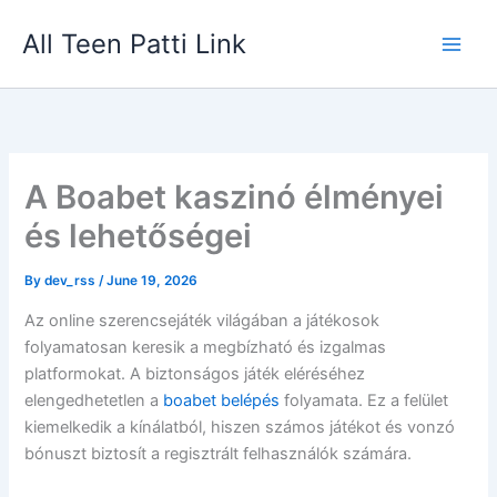
Skip
All Teen Patti Link
to
content
A Boabet kaszinó élményei
és lehetőségei
By
dev_rss
/
June 19, 2026
Az online szerencsejáték világában a játékosok
folyamatosan keresik a megbízható és izgalmas
platformokat. A biztonságos játék eléréséhez
elengedhetetlen a
boabet belépés
folyamata. Ez a felület
kiemelkedik a kínálatból, hiszen számos játékot és vonzó
bónuszt biztosít a regisztrált felhasználók számára.