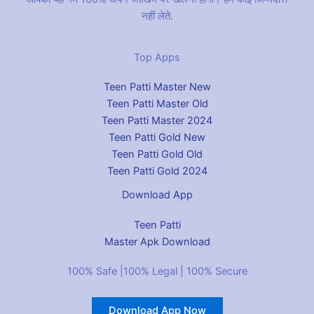
नहीं लेते.
Top Apps
Teen Patti Master New
Teen Patti Master Old
Teen Patti Master 2024
Teen Patti Gold New
Teen Patti Gold Old
Teen Patti Gold 2024
Download App
Teen Patti
Master Apk Download
100% Safe |100% Legal | 100% Secure
Download App Now