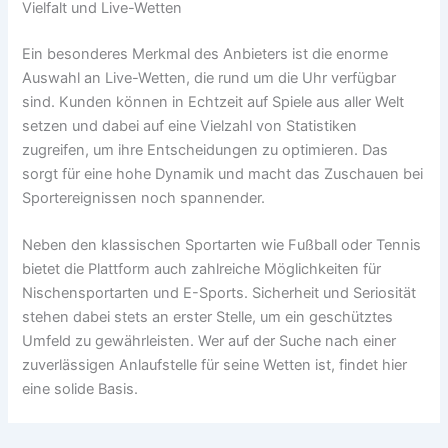
Vielfalt und Live-Wetten
Ein besonderes Merkmal des Anbieters ist die enorme
Auswahl an Live-Wetten, die rund um die Uhr verfügbar
sind. Kunden können in Echtzeit auf Spiele aus aller Welt
setzen und dabei auf eine Vielzahl von Statistiken
zugreifen, um ihre Entscheidungen zu optimieren. Das
sorgt für eine hohe Dynamik und macht das Zuschauen bei
Sportereignissen noch spannender.
Neben den klassischen Sportarten wie Fußball oder Tennis
bietet die Plattform auch zahlreiche Möglichkeiten für
Nischensportarten und E-Sports. Sicherheit und Seriosität
stehen dabei stets an erster Stelle, um ein geschütztes
Umfeld zu gewährleisten. Wer auf der Suche nach einer
zuverlässigen Anlaufstelle für seine Wetten ist, findet hier
eine solide Basis.