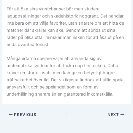
För att öka sina vinstchanser bör man studera
laguppställningar och skadehistorik noggrant. Det handlar
inte bara om att välja favoriter, utan snarare om att hitta de
matcher där skrällar kan ske. Genom att sprida ut sina
rader på olika utfall minskar man risken för att åka ut på en
enda oväntad förlust.
Många erfarna spelare väljer att använda sig av
matematiska system för att täcka upp fler tecken. Detta
kräver en större insats men kan ge en betydligt högre
träffsäkerhet över tid. Det viktigaste är dock att alltid spela
ansvarsfullt och se spelandet som en form av
underhållning snarare än en garanterad inkomstkälla.
PREVIOUS
NEXT