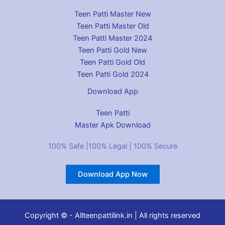
Teen Patti Master New
Teen Patti Master Old
Teen Patti Master 2024
Teen Patti Gold New
Teen Patti Gold Old
Teen Patti Gold 2024
Download App
Teen Patti
Master Apk Download
100% Safe |100% Legal | 100% Secure
Download App Now
Copyright © - Allteenpattilink.in | All rights reserved