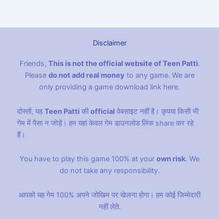
Disclaimer
Friends,
This is not the official website of Teen Patti
.
Please
do not add real money
to any game. We are
only providing a game download link here.
दोस्तों, यह
Teen Patti
की
official
वेबसाइट नहीं है। कृपया किसी भी
गेम में पैसा न जोड़ें। हम यहां केवल गेम डाउनलोड लिंक share कर रहे
हैं।
You have to play this game 100% at your
own risk
. We
do not take any responsibility.
आपको यह गेम 100% अपने जोखिम पर खेलना होगा। हम कोई जिम्मेदारी
नहीं लेते.