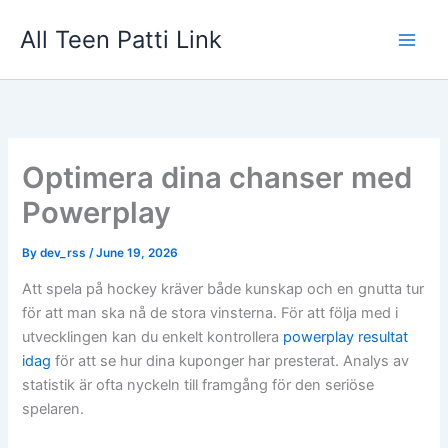
Skip
All Teen Patti Link
to
content
Optimera dina chanser med
Powerplay
By
dev_rss
/
June 19, 2026
Att spela på hockey kräver både kunskap och en gnutta tur
för att man ska nå de stora vinsterna. För att följa med i
utvecklingen kan du enkelt kontrollera
powerplay resultat
idag
för att se hur dina kuponger har presterat. Analys av
statistik är ofta nyckeln till framgång för den seriöse
spelaren.