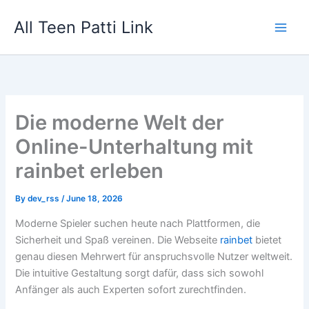
Skip
All Teen Patti Link
to
content
Die moderne Welt der
Online-Unterhaltung mit
rainbet erleben
By
dev_rss
/
June 18, 2026
Moderne Spieler suchen heute nach Plattformen, die
Sicherheit und Spaß vereinen. Die Webseite
rainbet
bietet
genau diesen Mehrwert für anspruchsvolle Nutzer weltweit.
Die intuitive Gestaltung sorgt dafür, dass sich sowohl
Anfänger als auch Experten sofort zurechtfinden.