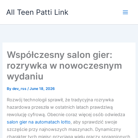
Skip
All Teen Patti Link
to
content
Współczesny salon gier:
rozrywka w nowoczesnym
wydaniu
By
dev_rss
/
June 18, 2026
Rozwój technologii sprawił, że tradycyjna rozrywka
hazardowa przeszła w ostatnich latach prawdziwą
rewolucję cyfrową. Obecnie coraz więcej osób odwiedza
salon gier na automatach lotto
, aby sprawdzić swoje
szczęście przy najnowszych maszynach. Dynamiczny
charakter tych miejsc przyciąga wielu graczy spragnionych