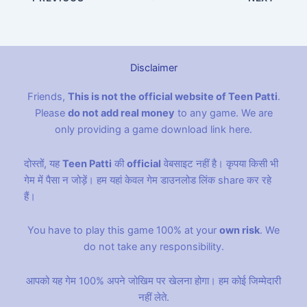
Disclaimer
Friends,
This is not the official website of Teen Patti
.
Please
do not add real money
to any game. We are
only providing a game download link here.
दोस्तों, यह
Teen Patti
की
official
वेबसाइट नहीं है। कृपया किसी भी
गेम में पैसा न जोड़ें। हम यहां केवल गेम डाउनलोड लिंक share कर रहे
हैं।
You have to play this game 100% at your
own risk
. We
do not take any responsibility.
आपको यह गेम 100% अपने जोखिम पर खेलना होगा। हम कोई जिम्मेदारी
नहीं लेते.