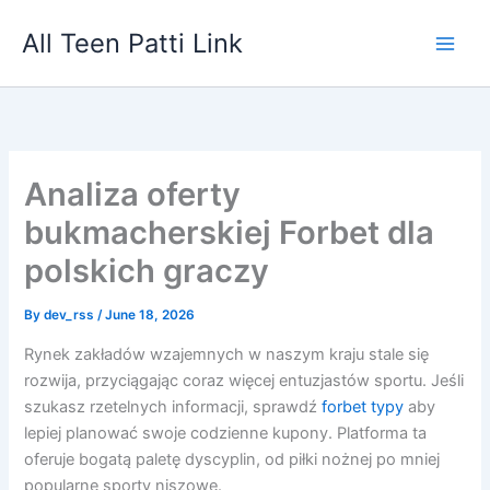
Skip
All Teen Patti Link
to
content
Analiza oferty
bukmacherskiej Forbet dla
polskich graczy
By
dev_rss
/
June 18, 2026
Rynek zakładów wzajemnych w naszym kraju stale się
rozwija, przyciągając coraz więcej entuzjastów sportu. Jeśli
szukasz rzetelnych informacji, sprawdź
forbet typy
aby
lepiej planować swoje codzienne kupony. Platforma ta
oferuje bogatą paletę dyscyplin, od piłki nożnej po mniej
popularne sporty niszowe.