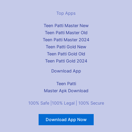
Top Apps
Teen Patti Master New
Teen Patti Master Old
Teen Patti Master 2024
Teen Patti Gold New
Teen Patti Gold Old
Teen Patti Gold 2024
Download App
Teen Patti
Master Apk Download
100% Safe |100% Legal | 100% Secure
Download App Now